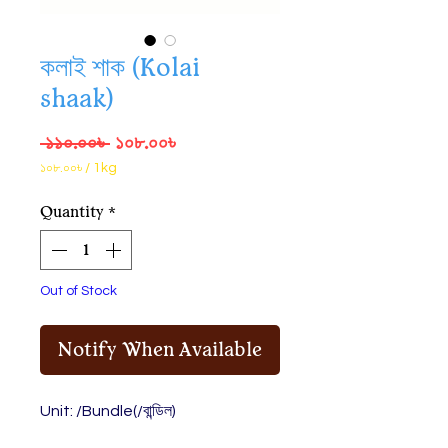
কলাই শাক (Kolai
shaak)
Regular
Sale
 ১১০.০০৳ 
১০৮.০০৳
Price
Price
১০৮.০০৳
/
1kg
১০৮.০০৳
per
Quantity
*
1
Kilogram
Out of Stock
Notify When Available
Unit: /Bundle(/বান্ডিল)