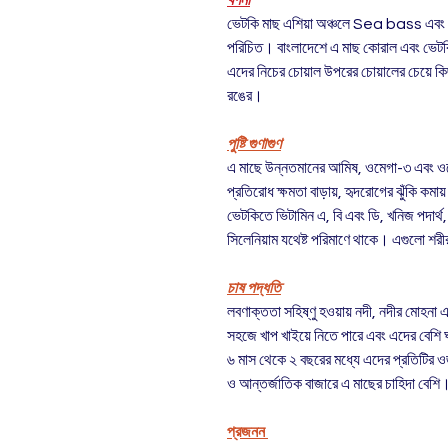
বর্ণনা
ভেটকি মাছ এশিয়া অঞ্চলে Sea bass এবং অস
পরিচিত। বাংলাদেশে এ মাছ কোরাল এবং ভেটক
এদের নিচের চোয়াল উপরের চোয়ালের চেয়ে কি
রঙের।
পুষ্টি গুণাগুণ
এ মাছে উন্নতমানের আমিষ, ওমেগা-৩ এবং ও
প্রতিরোধ ক্ষমতা বাড়ায়, হৃদরোগের ঝুঁকি কমায
ভেটকিতে ভিটামিন এ, বি এবং ডি, খনিজ পদার্থ, 
সিলেনিয়াম যথেষ্ট পরিমাণে থাকে। এগুলো শরীর 
চাষ পদ্ধতি
লবণাক্ততা সহিষ্ণু হওয়ায় নদী, নদীর মোহনা
সহজে খাপ খাইয়ে নিতে পারে এবং এদের বেশি ঘন
৬ মাস থেকে ২ বছরের মধ্যে এদের প্রতিটির ওজ
ও আন্তর্জাতিক বাজারে এ মাছের চাহিদা বেশি
প্রজনন