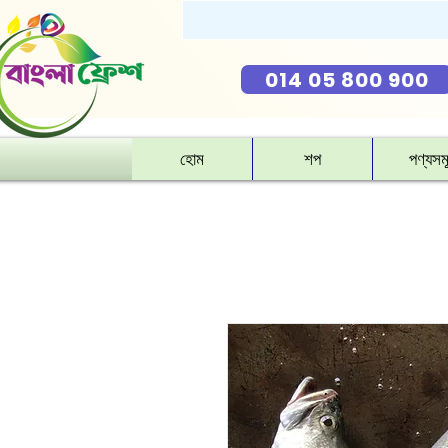
014 05 800 900
হোম
শপ
পণ্যসম