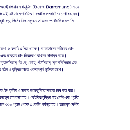
্ট্রেলিয়ায় বারামুণ্ডি (ইংরেজি: Barramundi) নামে
ি এই দুই নামে পরিচিত। ভেটকি লম্বাটে ও চাপা ধরনের।
ছুটা বড়, পিঠের দিক সবুজমতো এবং পেটের দিক রুপালি
মেগা-৬ ফ্যাটি এসিড থাকে। যা আমাদের শরীরের রোগ
় এবং রক্তের চাপ নিয়ন্ত্রণে রাখতে সাহায্য করে।
ক্যালসিয়াম, জিংক, লৌহ, পটাসিয়াম, ম্যাগনিসিয়াম এবং
গঠন ও বৃদ্ধির কাজে গুরুত্বপূর্ণ ভূমিকা রাখে।
 এবং উপকূলীয় এলাকার জলাভূমিতে সহজে চাষ করা যায়।
ত্বে চাষ করা যায়। ভেটকির বৃদ্ধির হার বেশি এবং প্রতি
ন ৩৫০ গ্রাম থেকে ৩ কেজি পর্যন্ত হয়। তাছাড়া দেশীয়
।