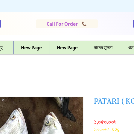
Call For Order
ূহ
New Page
New Page
দামের তুলনা
খাম
PATARI ( 
Price
১,০৫০.০০৳
১০৫.০০৳
/
100g