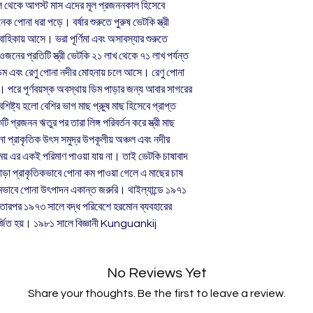
িল থেকে আগস্ট মাস এদের মূল প্রজননকাল হিসেবে
 পোনা ধরা পড়ে। বর্ষার শুরুতে পুরুষ ভেটকি স্ত্রী
বাহিকায় আসে। ভরা পূর্ণিমা এবং অসাবস্যার শুরুতে
নের প্রতিটি স্ত্রী ভেটকি ২১ লাখ থেকে ৭১ লাখ পর্যন্ত
িম এবং রেণু পোনা নদীর মোহনায় চলে আসে। রেণু পোনা
পরে পূর্ণবয়স্ক অবস্থায় ডিম পাড়ার জন্য আবার সাগরের
ষ্ট্য হলো বেশির ভাগ মাছ প্রুুষ মাছ হিসেবে প্রাপ্ত
ি প্রজনন ঋতুর পর তারা লিঙ্গ পরিবর্তন করে স্ত্রী মাছ
 প্রাকৃতিক উৎস সমুদ্র উপকূলীয় অঞ্চল এবং নদীর
য় এর একই পরিমাণ পাওয়া যায় না। তাই ভেটকি চাষাবাদ
ছাড়া প্রাকৃতিকভাবে পোনা কম পাওয়া গেলে এ মাছের চাষ
্রিমভাবে পোনা উৎপাদন একান্ত জরুরি। থাইল্যান্ডে ১৯৭১
। তারপর ১৯৭৩ সালে বদ্ধ পরিবেশে হরমোন ব্যবহারের
অর্জিত হয়। ১৯৮১ সালে বিজ্ঞানী Kunguankij
No Reviews Yet
Share your thoughts. Be the first to leave a review.