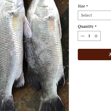
১০৫.০০৳
per
Size
*
100
Grams
Select
Quantity
*