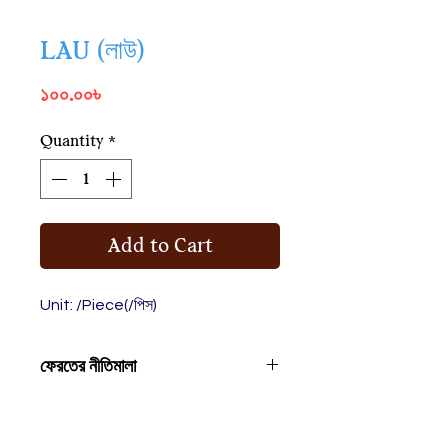
LAU (লাউ)
Price
১০০.০০৳
Quantity
*
Add to Cart
Unit: /Piece(/পিস)
ফেরতের নীতিমালা
পণ্যটির মান আপনার ভালো না লাগলে, পণ্যটি
ফেরত দিয়ে টাকা ব্যাক পেতে পারেন বা পণ্যটির