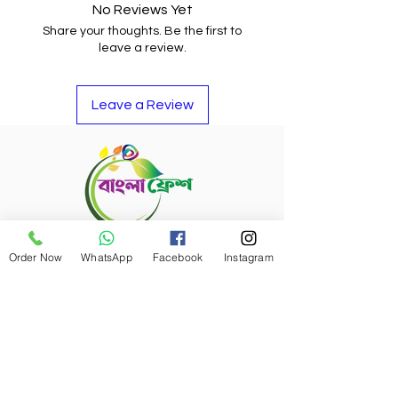
বিনিময়ে অন্য কোন আইটেমও নিতে পারেন।
No Reviews Yet
Share your thoughts. Be the first to
leave a review.
Leave a Review
Refund Policy
Order Now
WhatsApp
Facebook
Instagram
Bangla Fresh Tour
Payment Options
Bangla Fresh Rewards