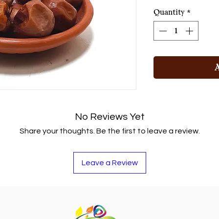
৩২০.০০৳
per
Quantity
*
1
Kilogram
No Reviews Yet
Share your thoughts. Be the first to leave a review.
Leave a Review