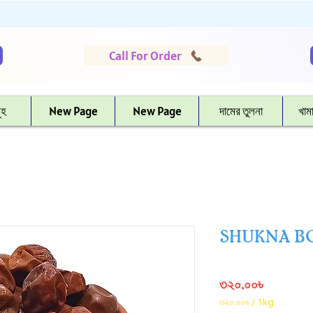
Call For Order
ূহ
New Page
New Page
দামের তুলনা
খাম
SHUKNA BOR
Price
৩২০.০০৳
৩২০.০০৳
/
1kg