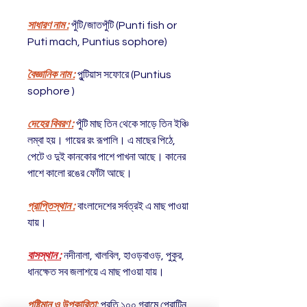
সাধারণ নাম :
পুঁটি/জাতপুঁটি (Punti fish or
Puti mach, Puntius sophore)
বৈজ্ঞানিক নাম :
পুন্টিয়াস সফোরে (Puntius
sophore )
দেহের বিবরণ :
পুঁটি মাছ তিন থেকে সাড়ে তিন ইঞ্চি
লম্বা হয়। গায়ের রং রূপালি। এ মাছের পিঠে,
পেটে ও দুই কানকোর পাশে পাখনা আছে। কানের
পাশে কালো রঙের ফোঁটা আছে।
প্রাপ্তিস্থান :
বাংলাদেশের সর্বত্রই এ মাছ পাওয়া
যায়।
বাসস্থান :
নদীনালা, খালবিল, হাওড়বাওড়, পুকুর,
ধানক্ষেত সব জলাশয়ে এ মাছ পাওয়া যায়।
পুষ্টিমান ও উপকারিতা:
প্রতি ১০০ গ্রামে প্রোটিন