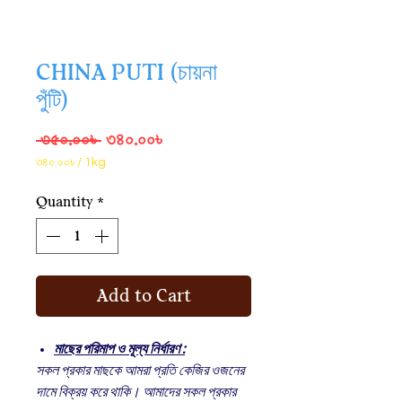
CHINA PUTI (চায়না
পুঁটি)
Regular
Sale
 ৩৫০.০০৳ 
৩৪০.০০৳
Price
Price
৩৪০.০০৳
/
1kg
৩৪০.০০৳
per
Quantity
*
1
Kilogram
Add to Cart
মাছের পরিমাপ ও মূল্য নির্ধারণ :
সকল প্রকার মাছকে আমরা প্রতি কেজির ওজনের
দামে বিক্রয় করে থাকি। আমাদের সকল প্রকার