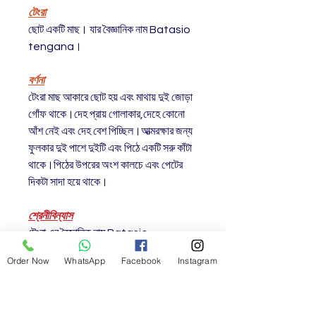
টেংরা
ছোট একটি মাছ। যার বৈজ্ঞানিক নাম Batasio
tengana।
বর্ণনা
টেংরা মাছ আকারে ছোট হয় এবং মাথায় দুই জোড়া
গোঁফ থাকে।দেহ প্রায় গোলাকার,দেহে কোনো
আঁশ নেই এবং দেহ বেশ পিচ্ছিল।আত্মরক্ষার জন্য
ফুলকার দুই পাশে দুইটি এবং পিঠে একটি সরু কাঁটা
থাকে।পিঠের উপরের অংশ কালচে এবং পেটের
দিকটা সাদা হয়ে থাকে।
শ্রেনীবিন্যাস
টেংরা এর বৈজ্ঞানিক নাম Batasio
tengana। মাছটির ইংরেজি নাম
Order Now
WhatsApp
Facebook
Instagram
Batasio। এটি Bagridae পরিবার
(family) এর অন্তর্গত। এটি বাংলাদেশ এর
স্থানীয় (Native) মাছ।