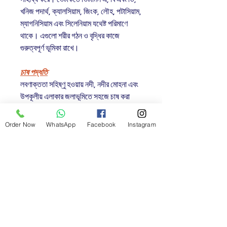
খনিজ পদার্থ, ক্যালসিয়াম, জিংক, লৌহ, পটাসিয়াম,
ম্যাগনিসিয়াম এবং সিলেনিয়াম যথেষ্ট পরিমাণে
থাকে। এগুলো শরীর গঠন ও বৃদ্ধির কাজে
গুরুত্বপূর্ণ ভূমিকা রাখে।
চাষ পদ্ধতি
লবণাক্ততা সহিষ্ণু হওয়ায় নদী, নদীর মোহনা এবং
উপকূলীয় এলাকার জলাভূমিতে সহজে চাষ করা
যায়। সহজে খাপ খাইয়ে নিতে পারে এবং এদের
বেশি ঘনত্বে চাষ করা যায়। ভেটকির বৃদ্ধির হার
Order Now
WhatsApp
Facebook
Instagram
বেশি এবং প্রতি ৬ মাস থেকে ২ বছরের মধ্যে এদের
প্রতিটির ওজন ৩৫০ গ্রাম থেকে ৩ কেজি পর্যন্ত
হয়। তাছাড়া দেশীয় ও আন্তর্জাতিক বাজারে এ
মাছের চাহিদা বেশি।
প্রজনন
ভেটকি সারা বছর ডিম দিয়ে থাকে। তবে এপ্রিল
থেকে আগস্ট মাস এদের মূল প্রজননকাল হিসেবে