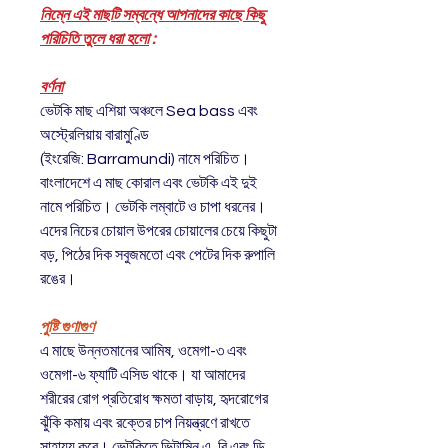
নিম্নে এই মাছটি সম্বন্ধে আপনাদের কাছে কিছু
পরিচিতি তুলে ধরা হলো
:
বর্ণনা
ভেটকি মাছ এশিয়া অঞ্চলে Sea bass এবং
অস্ট্রেলিয়ায় বারামুণ্ডি
(ইংরেজি: Barramundi) নামে পরিচিত।
বাংলাদেশে এ মাছ কোরাল এবং ভেটকি এই দুই
নামে পরিচিত। ভেটকি লম্বাটে ও চাপা ধরনের।
এদের নিচের চোয়াল উপরের চোয়ালের চেয়ে কিছুটা
বড়, পিঠের দিক সবুজমতো এবং পেটের দিক রুপালি
রঙের।
পুষ্টি গুণাগুণ
এ মাছে উন্নতমানের আমিষ, ওমেগা-৩ এবং
ওমেগা-৬ ফ্যাটি এসিড থাকে। যা আমাদের
শরীরের রোগ প্রতিরোধ ক্ষমতা বাড়ায়, হৃদরোগের
ঝুঁকি কমায় এবং রক্তের চাপ নিয়ন্ত্রণে রাখতে
সাহায্য করে। ভেটকিতে ভিটামিন এ, বি এবং ডি,