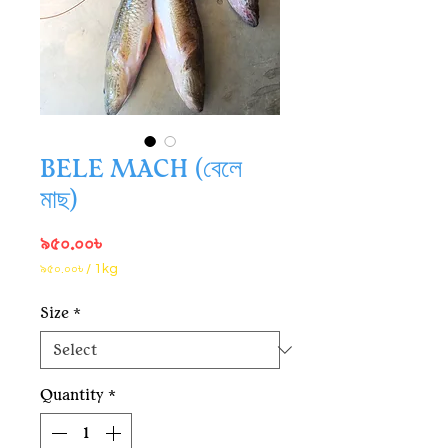
BELE MACH (বেলে
মাছ)
Price
৯৫০.০০৳
৯৫০.০০৳
/
1kg
৯৫০.০০৳
per
Size
*
1
Kilogram
Quantity
*