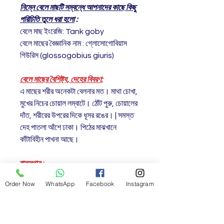
নিম্নে বেলে মাছটি সম্বন্ধে আপনাদের কাছে কিছু
পরিচিতি তুলে ধরা হলো
:
বেলে মাছ ইংরেজি: Tank goby
বেলে মাছের বৈজ্ঞানিক নাম : গ্লোসোগোবিয়াস
গিউরিস (glossogobius giuris)
বেলে মাছের বৈশিষ্ট্য, দেহের বিবরণ:
এ মাছের শরীর অনেকটা বেলনার মত। মাথা চোখা,
মুখের নিচের চোয়াল লম্বাটে। ঠোঁট পুরু, চোয়ালের
দাঁত, শরীরের উপরের দিকে ধূসর রঙের। | সমস্ত
দেহ পাতলা আঁশে ঢাকা। পিঠের মাঝখানে
কাঁটাবিহীন পাখনা আছে।
বাসস্থান :
নদীনালা, খাল, বিল, পুকুর, হাওড়বাওড় ইত্যাদিতে
Order Now
WhatsApp
Facebook
Instagram
পানির নিচের স্তরে মাটির উপরে বাস করে।
রোগবালাই :
এ মাছের তেমন কোনো রোগবালাই নাই। তবে