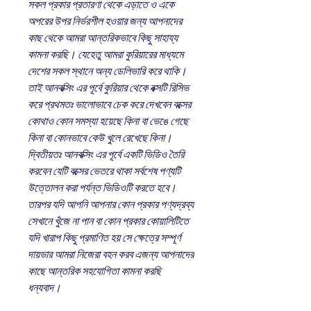
সকল প্রকার প্রতারণা থেকে এড়াতে ও একে
অপরের উপর নির্ভরশীল হওয়ার জন্য আপনাদের
কাছ থেকে আমরা আন্তরিকভাবে কিছু সাহায্য
কামনা করছি। যেহেতু আমরা কুরিয়ারের মাধ্যমে
দেশের সকল স্থানে অন্য ডেলিভারি করে থাকি।
তাই আনবক্সিং এর পূর্বে কুরিয়ার থেকে বক্সটি রিসিভ
করে প্রথমতঃ ভালোভাবে চেক করে দেখবেন বক্সের
কোথাও কোন সমস্যা হয়েছে কিনা বা ভেঙে গেছে
কিনা বা কোনভাবে কেউ খুলে রেখেছে কিনা।
দ্বিতীয়তঃ আনবক্সিং এর পূর্বে একটি ভিডিও তৈরি
করবেন যেটি বক্সের ভেতরে থাকা সর্বশেষ পণ্যটি
উত্তোলন করা পর্যন্ত ভিডিওটি করতে হবে।
তারপর যদি আপনি আপনার কোন প্রকার পণ্যদ্রব্য
সেখানে খুঁজে না পান বা কোন প্রকার কোয়ালিটিতে
যদি খারাপ কিছু প্রমাণিত হয় সে ক্ষেত্রে সম্পূর্ণ
দায়ভার আমরা নিজেরা বহন করব এজন্য আপনাদের
কাছে আন্তরিক সহযোগিতা কামনা করছি
ধন্যবাদ।