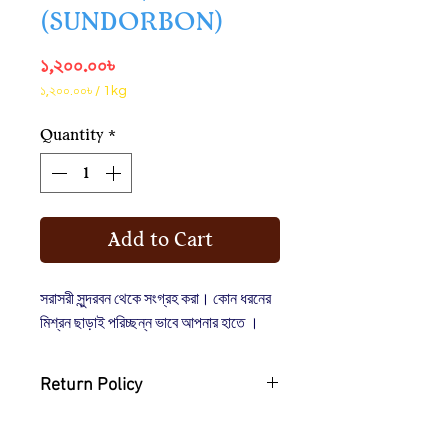
(SUNDORBON)
Price
১,২০০.০০৳
১,২০০.০০৳
/
1kg
১,২০০.০০৳
per
Quantity
*
1
Kilogram
Add to Cart
সরাসরী সুন্দরবন থেকে সংগ্রহ করা। কোন ধরনের
মিশ্রন ছাড়াই পরিচ্ছন্ন ভাবে আপনার হাতে ।
Return Policy
You may return the item and get