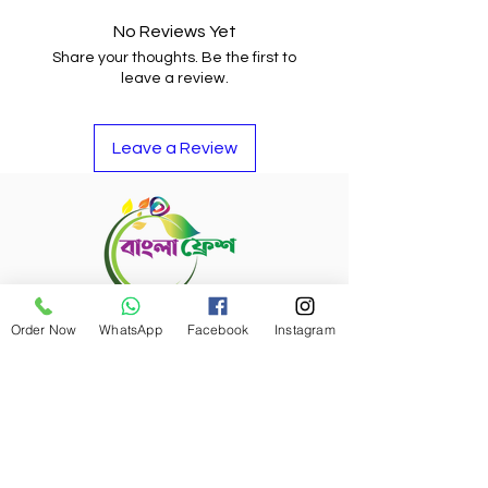
your money back or buy other
items if you do not like it.
No Reviews Yet
Share your thoughts. Be the first to
leave a review.
Leave a Review
Refund Policy
Order Now
WhatsApp
Facebook
Instagram
Bangla Fresh Tour
Payment Options
Bangla Fresh Rewards