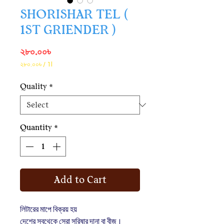
SHORISHAR TEL (
1ST GRIENDER )
Price
২৮০.০০৳
২৮০.০০৳
/
1l
২৮০.০০৳
per
Quality
*
1
Liter
Quantity
*
Add to Cart
লিটারের মাপে বিক্রয় হয়
দেশের সবথেকে সেরা সরিষার দানা বা বীজ।