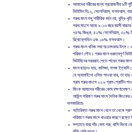
আমাদের শরীরের জন্য প্রয়োজনীয় ৯টি পু
ভিটামিন বি১২, সেলেনিয়াম, ফসফরাস, নায
গরুর মাংস শুধু শারীরিক বর্ধন নয়, বুদ্ধি
গরুর মাংসে আছে ৯-১৩ বছর বয়সী বাচ্চা
৭৪% জিঙ্ক, ৪২% সেলেনিয়াম, ৩২% ভ
রিবোফ্লেভিন এবং ১৬% ফসফরাস।
গরুর মাংস খনিজ লবণের চমৎকার উৎস। এত
পরিমাণ লৌহ। গরুর মাংস গুরুত্বপূর্ণ ভিট
ভিটামিনের সরবরাহ পেতে পারেন গরুর মা
মাংস ছাড়াও হাড়, কলিজা, মগজ ইত্যাদি
যে অ্যামাইনো এসিড পাওয়া যায়, তা হা
গ্রাম গরুর মাংসে ২২.৬ গ্রাম প্রোটিন পাও
জিংক আমাদের শরীরের কোষ রক্ষণাবেক্ষণ এ
আউন্স পরিমাণ গরুর মাংস দৈনিক জিংকের
অপকারিতাঃ
অতিরিক্ত গরুর মাংস খেলে তা থেকে প্রাপ্
পরিমাণে গরুর মাংস খাওয়ার কারণে রক্তে
সপ্তাহে যারা পাঁচ বেলা গরু, খাসি কিংবা ভ
ঝুঁকি বেশি থাকে।