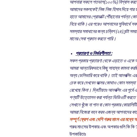
আপনারা সকলে শতভাগ(১০০%) বিশ্বাস করতে 
আমাদের সকলকেই নিজ নিজ হিসাব দিয়ে পার হ
হাতে আমাদের প্রোডাক্ট পৌঁছানোর পর্যন্ত কোন প
নিয়ে থাকি।এর পরেও আপনাদের সুবিধার্থে সকল
সমস্যার সমাধানের জন্য চব্বিশ (২৪) ঘন্টা স
মানের সেবা প্রদান করতে পারি।
প্রতারণা ও নির্ভরশীলতা :
সকল প্রকার প্রতারণা থেকে এড়াতে ও একে 
আমরা আন্তরিকভাবে কিছু সাহায্য কামনা করছি
অন্য ডেলিভারি করে থাকি। তাই আনবক্সিং এর পূ
চেক করে দেখবেন বক্সের কোথাও কোন সমস্যা হ
রেখেছে কিনা। দ্বিতীয়তঃ আনবক্সিং এর পূর্বে
পণ্যটি উত্তোলন করা পর্যন্ত ভিডিওটি করতে
সেখানে খুঁজে না পান বা কোন প্রকার কোয়ালিটিতে
আমরা নিজেরা বহন করব এজন্য আপনাদের কাছ
সম্পূর্ণ ফ্রেশ এবং দেশি গরুর মাংস এর মধ্যে অ
গরুর মাংসের উপকার এবং অপকার গুলি কি কি 
উপকারিতাঃ