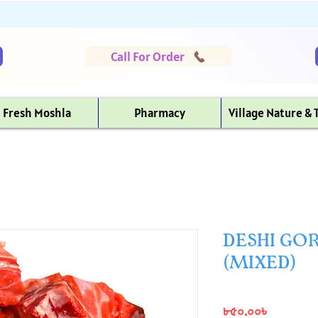
Call For Order
Fresh Moshla
Pharmacy
Village Nature & 
DESHI GO
(MIXED)
Price
৮৫০.০০৳