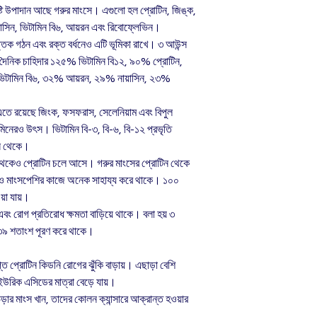
ষ্টি উপাদান আছে গরুর মাংসে। এগুলো হল প্রোটিন, জিঙ্ক,
়াসিন, ভিটামিন বি৬, আয়রন এবং রিবোফ্লেভিন।
-বৃত্তিক গঠন এবং রক্ত বর্ধনেও এটি ভূমিকা রাখে। ৩ আউন্স
র দৈনিক চাহিদার ১২৫% ভিটামিন বি১২, ৯০% প্রোটিন,
িটামিন বি৬, ৩২% আয়রন, ২৯% নায়াসিন, ২৩%
ে রয়েছে জিংক, ফসফরাস, সেলেনিয়াম এবং বিপুল
ামিনেরও উৎস। ভিটামিন বি-৩, বি-৬, বি-১২ প্রভৃতি
ংস থেকে।
 থেকেও প্রোটিন চলে আসে। গরুর মাংসের প্রোটিন থেকে
ড় ও মাংসপেশির কাজে অনেক সাহায্য করে থাকে। ১০০
য়া যায়।
বং রোগ প্রতিরোধ ক্ষমতা বাড়িয়ে থাকে। বলা হয় ৩
 ৩৯ শতাংশ পূরণ করে থাকে।
ত প্রোটিন কিডনি রোগের ঝুঁকি বাড়ায়। এছাড়া বেশি
 ইউরিক এসিডের মাত্রা বেড়ে যায়।
েড়ার মাংস খান, তাদের কোলন ক্যান্সারে আক্রান্ত হওয়ার