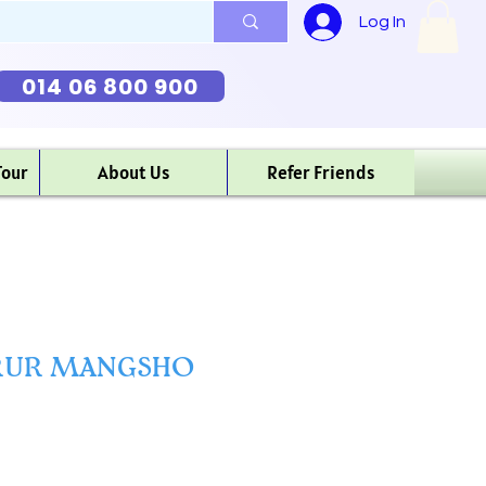
Log In
014 06 800 900
Tour
About Us
Refer Friends
RUR MANGSHO