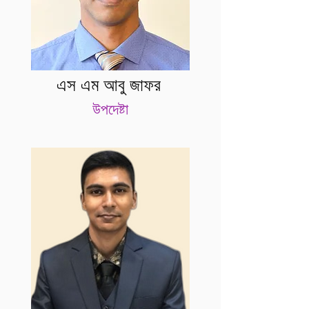
এস এম আবু জাফর
উপদেষ্টা