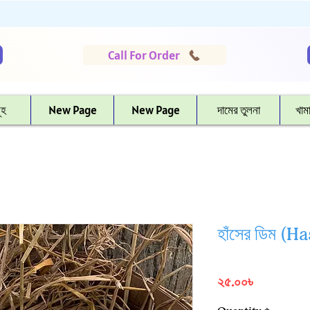
Call For Order
ূহ
New Page
New Page
দামের তুলনা
খাম
হাঁসের ডিম (
Price
২৫.০০৳