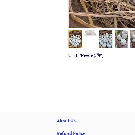
Unit: /Piece(/পিস)
About Us
Refund Policy