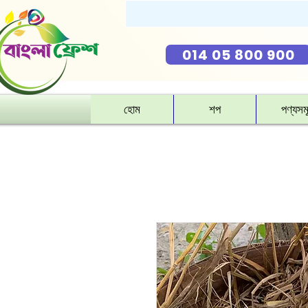
014 05 800 900
হোম
শপ
পণ্যসম