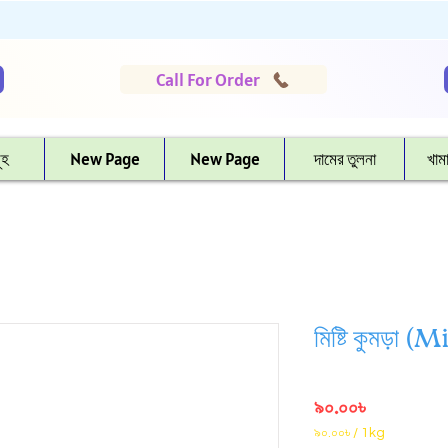
Call For Order
ূহ
New Page
New Page
দামের তুলনা
খাম
মিষ্টি কুমড়া 
Price
৯০.০০৳
৯০.০০৳
/
1kg