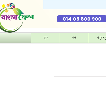
014 05 800 900
হোম
শপ
পণ্যসম